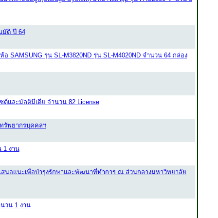
ัติ ปี 64
มพ์ยี่ห้อ SAMSUNG รุ่น SL-M3820ND รุ่น SL-M4020ND จำนวน 64 กล่อง
ด์และมัลติมีเดีย จำนวน 82 License
าทรัพยากรบุคคลฯ
น 1 งาน
เสนอแนะเพื่อบำรุงรักษาและพัฒนาที่ทำการ ณ ส่วนกลางมหาวิทยาลัย
ำนวน 1 งาน