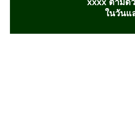
xxxx ตามด้ว
ในวันแ