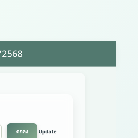
า/2568
Update