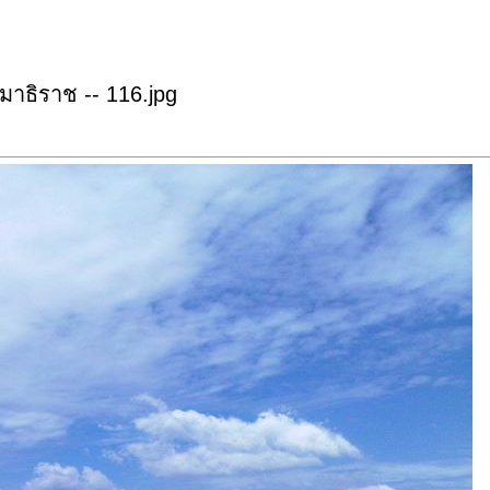
าธิราช -- 116.jpg