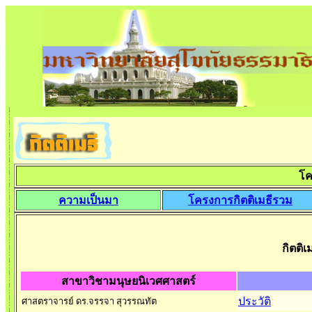
โค
ความเป็นมา
โครงการกิตติเมธีรวม
กิตติ
สาขาวิชามนุษยนิเวศศาสตร์
ประวัติ
ศาสตราจารย์ ดร.จรรจา สุวรรณทัต