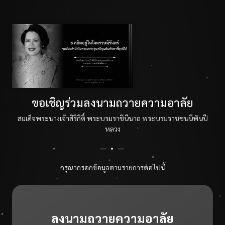
ขอเชิญร่วมลงนามถวายความอาลัย
สมเด็จพระนางเจ้าสิริกิติ์ พระบรมราชินีนาถ พระบรมราชชนนีพันปี
หลวง
— • —
กรุณากรอกข้อมูลตามรายการต่อไปนี้
ลงนามถวายความอาลัย