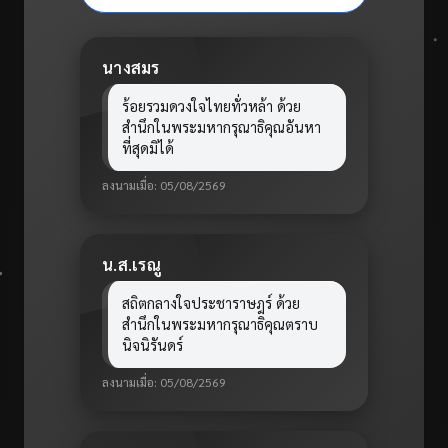
น.ส.เรณู
สถิตกลางใจประชาราษฎร์ ด้วย
สำนึกในพระมหากรุณาธิคุณตราบ
นิจนิรันดร์
ลงนามเมื่อ: 05/08/2569