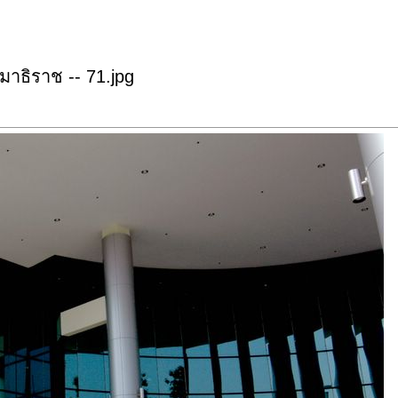
าธิราช -- 71.jpg