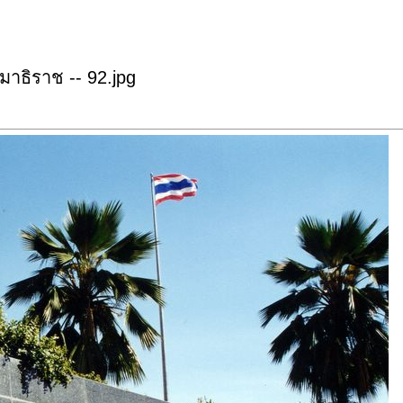
าธิราช -- 92.jpg