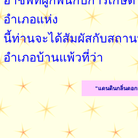
อาชีพที่ผูกพันกับการเกษตร 
อำเภอแห่ง
นี้ท่านจะได้สัมผัสกับสถา
อำเภอบ้านแพ้วที่ว่า
"แดนดินกลิ่นดอกส