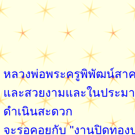
หลวงพ่อพระครูพิพัฒน์สาคร
และสวยงามและในประมาณ
ดำเนินสะดวก
จะรอคอยกับ "งานปิดทองประ