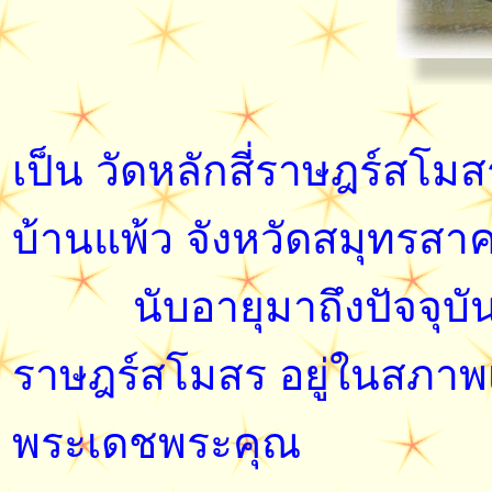
เป็น วัดหลักสี่ราษฎร์สโมส
บ้านแพ้ว จังหวัดสมุทรสาคร
นับอายุมาถึงปัจจุบันก
ราษฎร์สโมสร อยู่ในสภาพเ
พระเดชพระคุณ