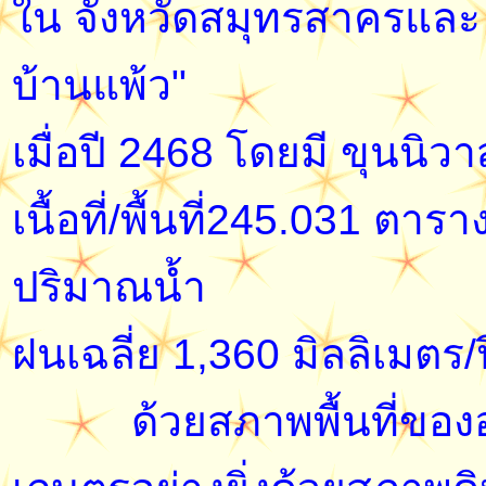
ใน จังหวัดสมุทรสาครแล
บ้านแพ้ว"
เมื่อปี 2468 โดยมี ขุนนิ
เนื้อที่/พื้นที่245.031 ต
ปริมาณน้ำ
ฝนเฉลี่ย 1,360 มิลลิเมตร/
ด้วยสภาพพื้นที่ของอำเภ