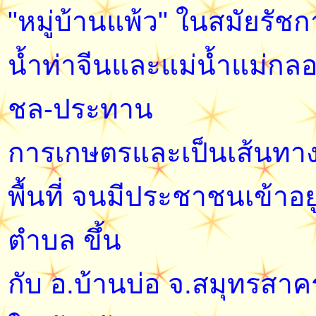
"หมู่บ้านแพ้ว" ในสมัยรัชก
น้ำท่าจีนและแม่น้ำแม่กล
ชล-ประทาน
การเกษตรและเป็นเส้นทาง
พื้นที่ จนมีประชาชนเข้าอ
ตำบล ขึ้น
กับ อ.บ้านบ่อ จ.สมุทรสาค