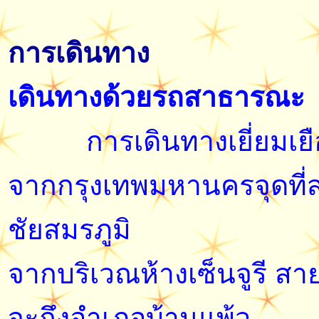
การเดินทาง
เดินทางด้วยรถสาธารณะ
การเดินทางเยี่ยมเยือน
จากกรุงเทพมหานครจุดที่สา
ชัยสมรภูมิ
จากบริเวณห้างเซ็นจูรี สาย
จะถึงอำเภอบ้านแพ้ว