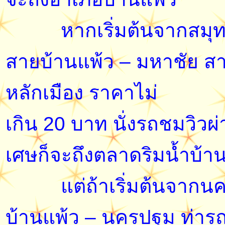
หากเริ่มต้นจากสมุทรสา
สายบ้านแพ้ว – มหาชัย ส
หลักเมือง ราคาไม่
เกิน 20 บาท นั่งรถชมวิวผ
เศษก็จะถึงตลาดริมน้ำบ้า
แต่ถ้าเริ่มต้นจากนคร
บ้านแพ้ว – นครปฐม ท่าร