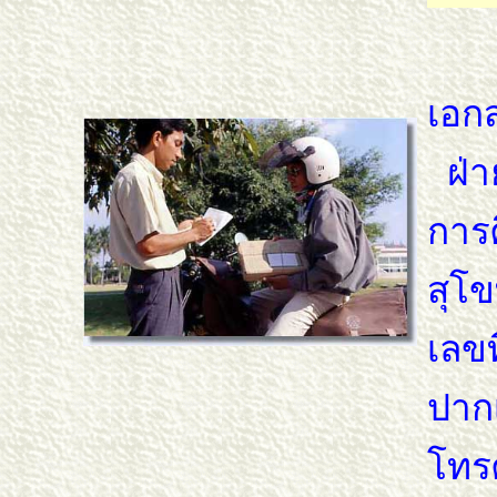
โทร
เอกส
ฝ่า
การศ
สุโ
เลขท
ปากเ
โทรศ