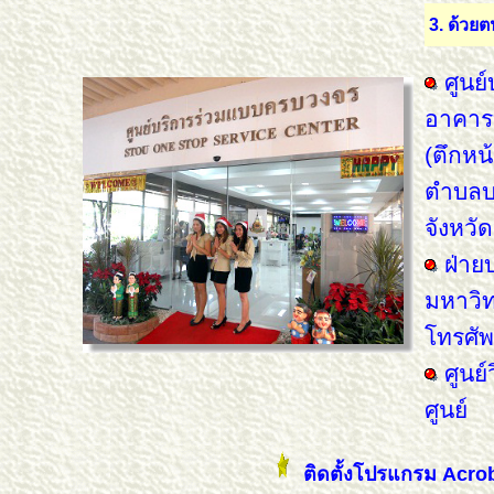
3. ด้วยต
ศูนย
อาคารบ
(ตึกหน
ตำบลบ
จังหวั
ฝ่ายบ
มหาวิท
โทรศัพ
ศูนย์
ศูนย์
ติดตั้งโปรแกรม Acroba