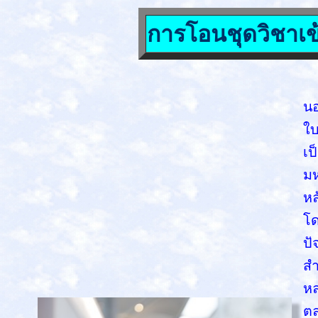
การโอนชุดวิชาเข
ผู
นอ
ใบ
เป
มห
หล
โด
ปั
สำ
หล
ตล