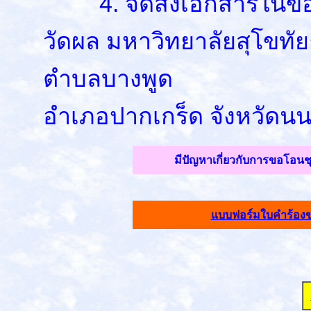
4. จัดส่งเอกสารในข้อ 
วัดผล มหาวิทยาลัยสุโขทั
ตำบลบางพูด
อำเภอปากเกร็ด จังหวัดนน
มีปัญหาเกี่ยวกับการขอโอนชุด
แบบฟอร์มใบคำร้องขอโ