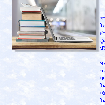
นั
สา
โค
ผ่
สู
ปร
นั
ทะ
คว
เส
ใน
เข
ใน