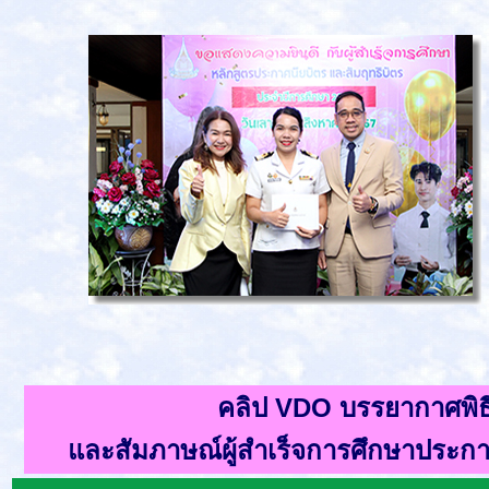
คลิป VDO บรรยากาศพิ
และ
สัมภาษณ์
ผู้สำเร็จการศึกษาประก