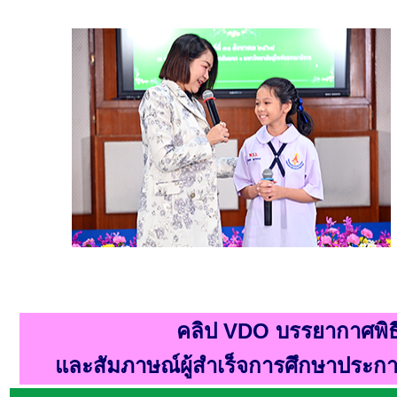
คลิป VDO บรรยากาศพิ
และ
สัมภาษณ์
ผู้สำเร็จการศึกษาประก