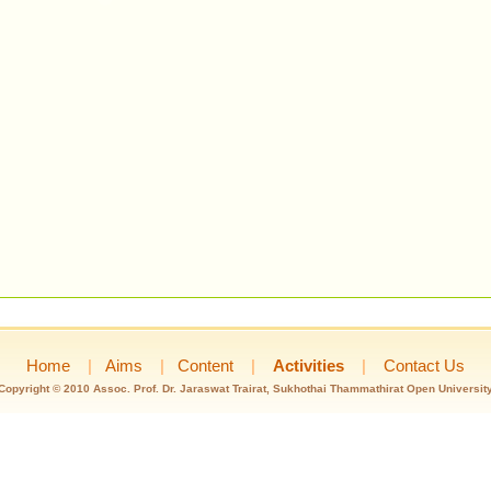
Home
|
Aims
|
Content
|
Activities
|
Contact Us
Copyright © 2010 Assoc. Prof. Dr. Jaraswat Trairat, Sukhothai Thammathirat Open Universit