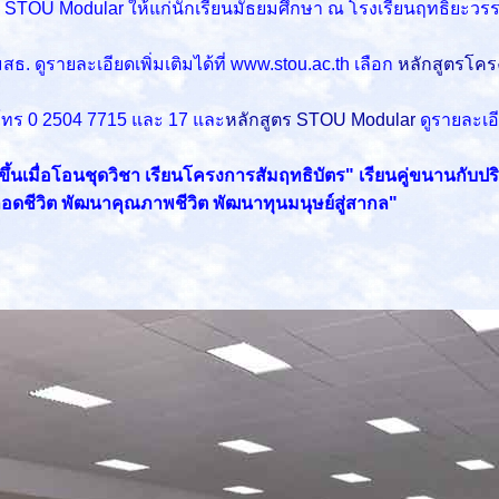
STOU Modular ให้แก่นักเรียนมัธยมศึกษา ณ โรงเรียนฤทธิยะว
ดูรายละเอียดเพิ่มเติมได้ที่ www.stou.ac.th เลือก
หลักสูตรโคร
โทร 0 2504 7715 และ 17 และ
หลักสูตร STOU Modular
ดูรายละเอีย
็วขึ้นเมื่อโอนชุดวิชา เรียนโครงการสัมฤทธิบัตร" เรียนคู่ขนานกับป
้ตลอดชีวิต พัฒนาคุณภาพชีวิต พัฒนาทุนมนุษย์สู่สากล"