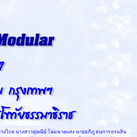
ร่ทางไกล นางสาวอุษณีย์ โฉมฉายแสง นายอภิภู ธนการอรนลิน