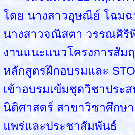
โดย นางสาวอุษณีย์ โฉมฉา
นางสาวจณิสตา วรรณศิริพิพ
งานแนะแนวโครงการสัมฤท
หลักสูตรฝึกอบรมและ STOU
เข้าอบรมเข้มชุดวิชาประส
นิติศาสตร์ สาขาวิชาศึกษ
แพร่และประชาสัมพันธ์