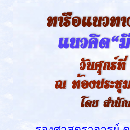
รองศาสตราจารย์ ดร.ช