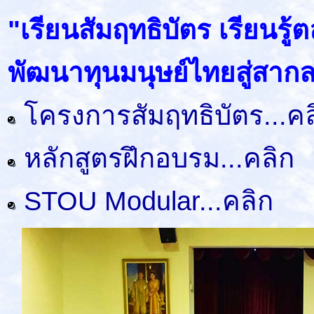
"เรียนสัมฤทธิบัตร เรียนรู
พัฒนาทุนมนุษย์ไทยสู่สาก
โครงการสัมฤทธิบัตร...คล
หลักสูตรฝึกอบรม...คลิก
STOU Modular...คลิก