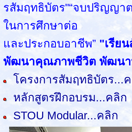
รสัมฤทธิบัตร"“จบปริญญาตรี
ในการศึกษาต่อ
และประกอบอาชีพ”
"เรียน
พัฒนาคุณภาพชีวิต พัฒนาท
โครงการสัมฤทธิบัตร...ค
หลักสูตรฝึกอบรม...คลิก
STOU Modular...คลิก