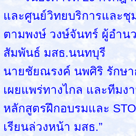
และศูนย์วิทยบริการและชุ
ตามพงษ์ วงษ์จันทร์ ผู้อำ
สัมพันธ์ มสธ.นนทบุรี
นายชัยณรงค์ นพศิริ รักษ
เผยแพร่ทางไกล และทีมง
หลักสูตรฝึกอบรมและ STO
เรียนล่วงหน้า มสธ.”