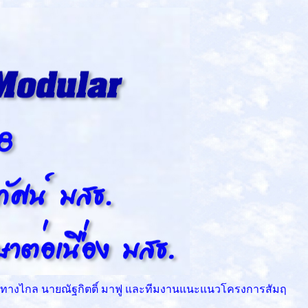
พร่ทางไกล นายณัฐกิตติ์ มาฟู และทีมงานแนะแนวโครงการสัมฤ