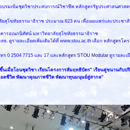
าอบรมเข้มชุดวิชาประสบการณ์วิชาชีพ หลักสูตรรัฐประศาสนศาสตร
ัยสุโขทัยธรรมาธิราช
ประมาณ 623 คน เพื่อเผยแพร่และประชาสั
าคารอเนกนิทัศน์ มหาวิทยาลัยสุโขทัยธรรมาธิราช
ดูรายละเอียดเพิ่มเติมได้ที่ www.stou.ac.th เลือก
หลักสูตรโคร
โทร 0 2504 7715 และ 17 และ
หลักสูตร STOU Modular
ดูรายละเอีย
็วขึ้นเมื่อโอนชุดวิชา เรียนโครงการสัมฤทธิบัตร" เรียนคู่ขนานกับป
้ตลอดชีวิต พัฒนาคุณภาพชีวิต พัฒนาทุนมนุษย์สู่สากล"