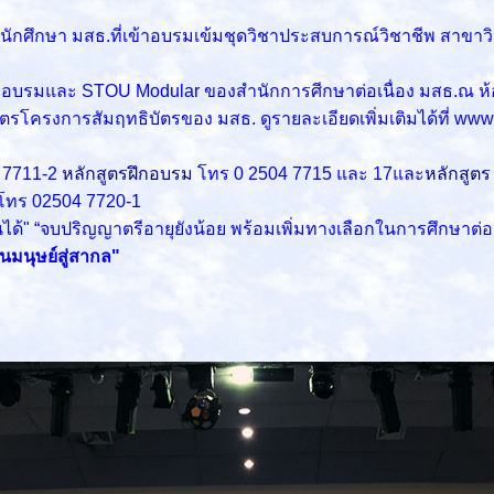
ักศึกษา มสธ.ที่เข้าอบรมเข้มชุดวิชาประสบการณ์วิชาชีพ สาขาวิ
ึกอบรมและ STOU Modular ของสำนักการศีกษาต่อเนื่อง มสธ.ณ ห้
รโครงการสัมฤทธิบัตรของ มสธ. ดูรายละเอียดเพิ่มเติมได้ที่ www.
4 7711-2
หลักสูตรฝึกอบรม
โทร 0 2504 7715 และ 17และ
หลักสูต
 โทร 02504 7720-1
ียนได้" “จบปริญญาตรีอายุยังน้อย พร้อมเพิ่มทางเลือกในการศึกษา
นมนุษย์สู่สากล"