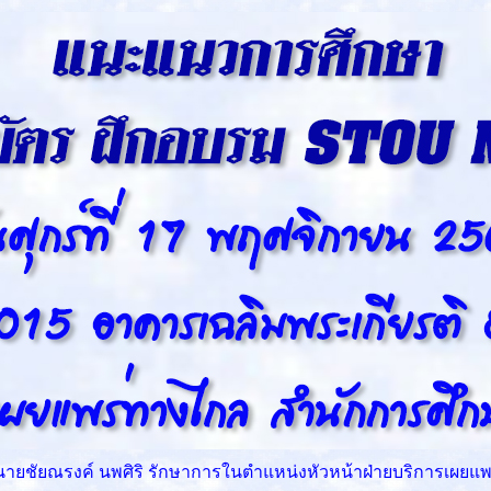
 นายชัยณรงค์ นพศิริ รักษาการในตำแหน่งหัวหน้าฝ่ายบริการเผย