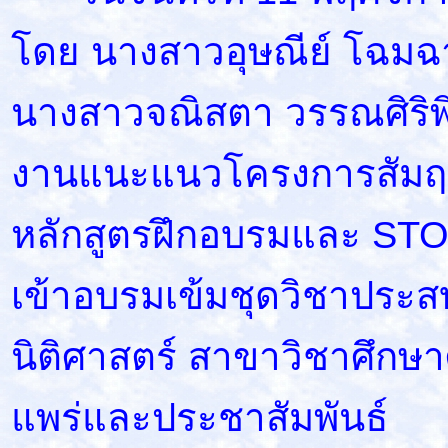
โดย นางสาวอุษณีย์ โฉมฉา
นางสาวจณิสตา วรรณศิริพิพ
งานแนะแนวโครงการสัมฤท
หลักสูตรฝึกอบรมและ STOU
เข้าอบรมเข้มชุดวิชาประส
นิติศาสตร์ สาขาวิชาศึกษ
แพร่และประชาสัมพันธ์