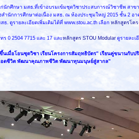
นักศึกษา มสธ.ที่เข้าอบรมเข้มชุดวิชาประสบการณ์วิชาชีพ สาขา
ำนักการศีกษาต่อเนื่อง มสธ. ณ ห้องประชุมใหญ่ 2015 ชั้น 2
อาค
ดูรายละเอียดเพิ่มเติมได้ที่ www.stou.ac.th เลือก
หลักสูตรโคร
โทร 0 2504 7715 และ 17 และ
หลักสูตร STOU Modular
ดูรายละเอีย
็วขึ้นเมื่อโอนชุดวิชา เรียนโครงการสัมฤทธิบัตร" เรียนคู่ขนานกับป
้ตลอดชีวิต พัฒนาคุณภาพชีวิต พัฒนาทุนมนุษย์สู่สากล"