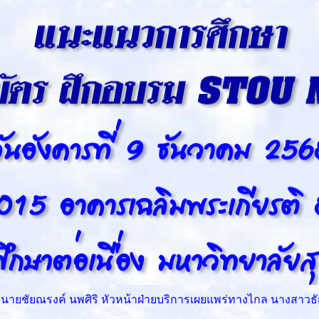
นายชัยณรงค์ นพศิริ หัวหน้าฝ่ายบริการเผยแพร่ทางไกล นางสาวธ