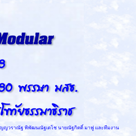
ัญญวราณัฐ พิพัฒนณัฐเดโช นายณัฐกิตติ์ มาฟู และทีมงาน