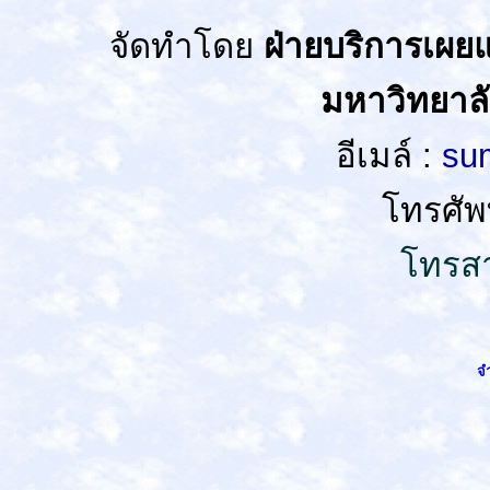
จัดทำโดย
ฝ่ายบริการเผยแ
มหาวิทยาล
อีเมล์ :
sum
โทรศัพ
โทรสา
จำ