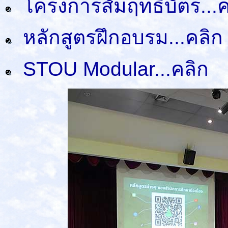
โครงการสัมฤทธิบัตร...ค
หลักสูตรฝึกอบรม...คลิก
STOU Modular...คลิก