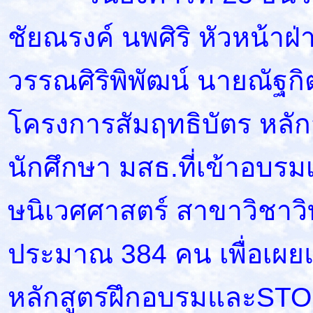
ชัยณรงค์ นพศิริ หัวหน้า
วรรณศิริพิพัฒน์ นายณัฐก
โครงการสัมฤทธิบัตร หลั
นักศึกษา มสธ.ที่เข้าอบร
ษนิเวศศาสตร์ สาขาวิชาว
ประมาณ 384 คน เพื่อเผย
หลักสูตรฝึกอบรมและSTOU