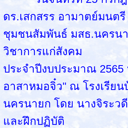
ดร.เสกสรร อามาตย์มนตรี 
ชุมชนสัมพันธ์ มสธ.นครน
วิชาการแก่สังคม
ประจำปีงบประมาณ 2565 หลั
อาสาหมอจิ๋ว" ณ โรงเรียน
นครนายก โดย นางจิระวดี 
และฝึกปฏิบัติ