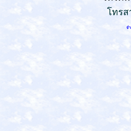
โทรสา
จำ