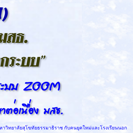
มหาวิทยาลัยสุโขทัยธรรมาธิราช กับคนยุคใหม่และโรงเรียนนอก