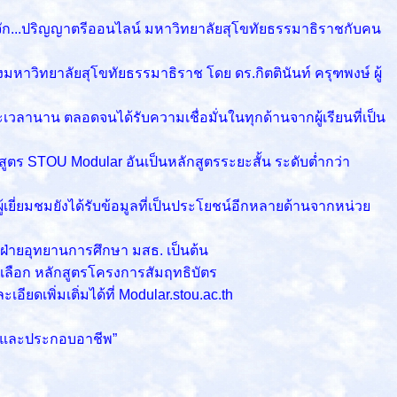
จัก...ปริญญาตรีออนไลน์ มหาวิทยาลัยสุโขทัยธรรมาธิราชกับคน
ิทยาลัยสุโขทัยธรรมาธิราช โดย ดร.กิตตินันท์ ครุฑพงษ์ ผู้
นาน ตลอดจนได้รับความเชื่อมั่นในทุกด้านจากผู้เรียนที่เป็น
ูตร STOU Modular อันเป็นหลักสูตรระยะสั้น ระดับต่ำกว่า
ู้เยี่ยมชมยังได้รับข้อมูลที่เป็นประโยชน์อีกหลายด้านจากหน่วย
ฝ่ายอุทยานการศึกษา มสธ. เป็นต้น
 เลือก หลักสูตรโครงการสัมฤทธิบัตร
ยดเพิ่มเติ่มได้ที่ Modular.stou.ac.th
ต่อและประกอบอาชีพ”