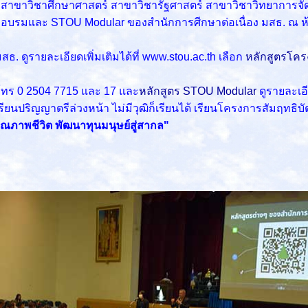
าชีพ สาขาวิชาศึกษาศาสตร์ สาขาวิชารัฐศาสตร์ สาขาวิชาวิทยาก
ึกอบรมและ STOU Modular ของสำนักการศีกษาต่อเนื่อง มสธ. ณ ห้
ดูรายละเอียดเพิ่มเติมได้ที่ www.stou.ac.th เลือก
หลักสูตรโคร
โทร 0 2504 7715 และ 17 และ
หลักสูตร STOU Modular
ดูรายละเอีย
นปริญญาตรีล่วงหน้า ไม่มีวุฒิก็เรียนได้ เรียนโครงการสัมฤทธิบ
คุณภาพชีวิต พัฒนาทุนมนุษย์สู่สากล"