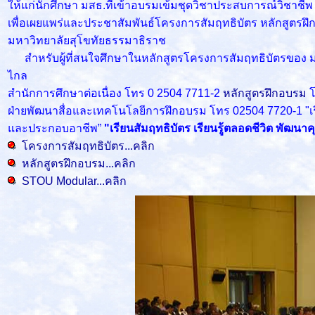
ให้แก่นักศึกษา มสธ.ที่เข้าอบรมเข้มชุดวิชาประสบการณ์วิช
เพื่อเผยแพร่และประชาสัมพันธ์โครงการสัมฤทธิบัตร หลักสูตรฝ
มหาวิทยาลัยสุโขทัยธรรมาธิราช
สำหรับผู้ที่สนใจศึกษาในหลักสูตรโครงการสัมฤทธิบัตรของ มสธ. 
ไกล
สำนักการศึกษาต่อเนื่อง โทร 0 2504 7711-2
หลักสูตรฝึกอบรม
ฝ่ายพัฒนาสื่อและเทคโนโลยีการฝึกอบรม โทร 02504 7720-1 "เรีย
และประกอบอาชีพ”
"เรียนสัมฤทธิบัตร เรียนรู้ตลอดชีวิต พัฒนา
โครงการสัมฤทธิบัตร...คลิก
หลักสูตรฝึกอบรม...คลิก
STOU Modular...คลิก