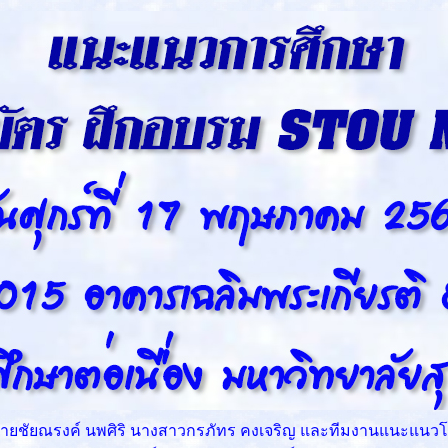
 นายชัยณรงค์ นพศิริ นางสาวกรภัทร คงเจริญ และทีมงานแนะแนว