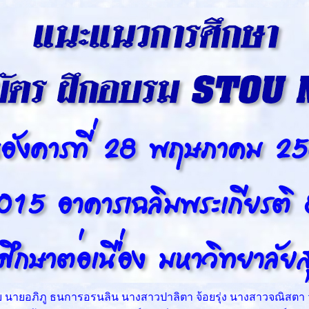
ย นายอภิภู ธนการอรนลิน นางสาวปาลิตา จ้อยรุ่ง นางสาวจณิสตา