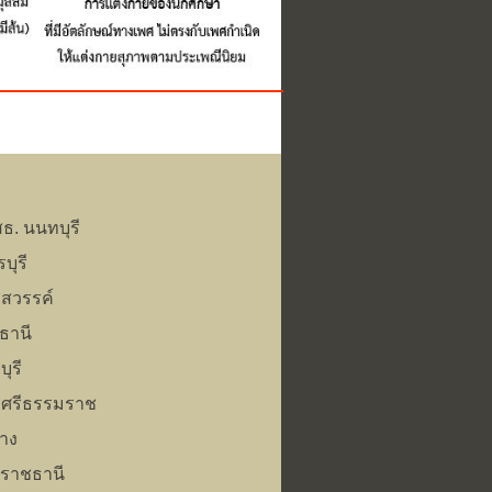
ธ. นนทบุรี
บุรี
รสวรรค์
ธานี
ุรี
รศรีธรรมราช
าง
ลราชธานี