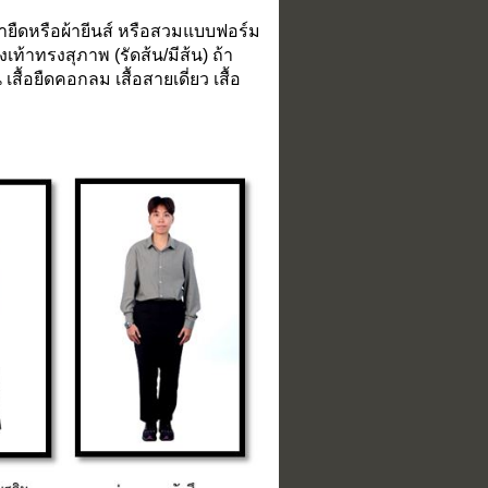
ผ้ายืดหรือผ้ายีนส์ หรือสวมแบบฟอร์ม
ท้าทรงสุภาพ (รัดส้น/มีส้น) ถ้า
้อยืดคอกลม เสื้อสายเดี่ยว เสื้อ