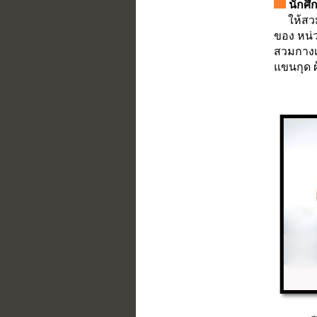
นักศึ
ให้สวมเส
ของ หน่ว
สวมกางเก
แขนกุด 