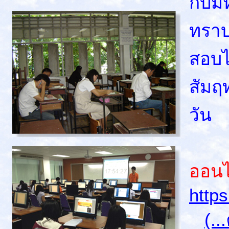
กับม
ทราบ
สอบได
สัมฤ
วัน
ปัจ
ออนไ
http
(..