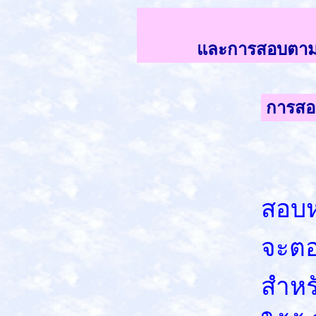
และการสอบตามคว
การสอ
เมื
สอบห
จะตอ
สำหร