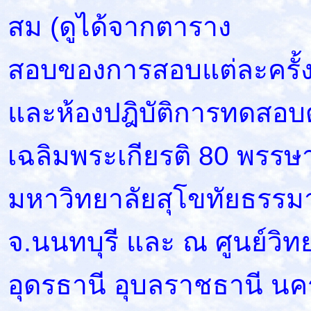
สม (ดูได้จากตาราง
สอบของการสอบแต่ละครั้ง) 
และห้องปฎิบัติการทดสอบด
เฉลิมพระเกียรติ 80 พรรษ
มหาวิทยาลัยสุโขทัยธรรมา
จ.นนทบุรี และ ณ ศูนย์วิ
อุดรธานี อุบลราชธานี น