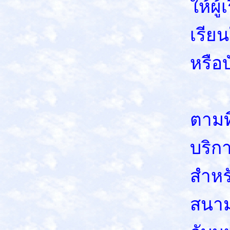
ให้ผู
เรีย
หรือ
ผู้เ
ตามท
บริก
สำหร
สนามส