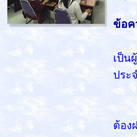
ข้อค
กรณี
เป็น
ประจ
1. ก
2. ช
ต้อง