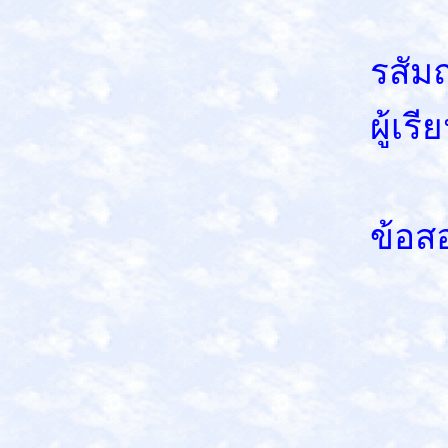
3. ช
รสัม
ผู้เ
4. ไ
ข้อส