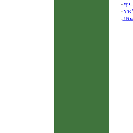
-
ทุน 
-
รางว
-
ประก