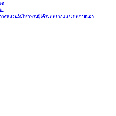
วช
ัล
าศแนวปฏิบัติสำหรับผู้ได้รับทุนจากแหล่งทุนภายนอก