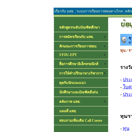
เกี่ยวกับ มสธ.
|
ระบบการเรียนการสอนทางไกล
|
หลัก
หลักสูตรระดับบัณฑิตศึกษา
การสมัครเรียนกับ มสธ.
ลักษณะการเรียนการสอน
ทุน / ร
STOU-EPT
สื่อการศึกษาอิเล็กทรอนิกส์
รางวั
การให้คำปรึกษาทางวิชาการ
-
ประก
คุยกับนักแนะแนว
-
ใบสม
นักศึกษาและบัณฑิตดีเด่น
-
ประก
คลังภาพ มสธ.
แผนที่ มสธ.
ทุน/ร
สอบถามเพิ่มเติม Call Center
-
ทุน