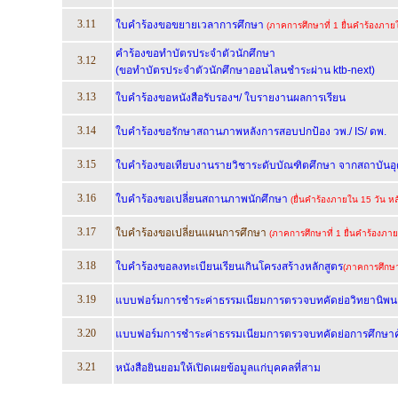
3.11
ใบคำร้องขอขยายเวลาการศึกษา
(ภาคการศึกษาที่ 1 ยื่นคำร้องภา
คำร้องขอทำบัตรประจำตัวนักศึกษา
3.12
(ขอทำบัตรประจำตัวนักศึกษาออนไลนชำระผ่าน ktb-next)
3.13
ใบคำร้องขอหนังสือรับรองฯ/ ใบรายงานผลการเรียน
3.14
ใบคำร้องขอรักษาสถานภาพหลังการสอบปกป้อง วพ./ IS/ ดพ.
3.15
ใบคำร้องขอเทียบงานรายวิชาระดับบัณฑิตศึกษา จากสถาบันอุด
3.16
ใบคำร้องขอเปลี่ยนสถานภาพนักศึกษา
(ยื่นคำร้องภายใน 15 วัน ห
3.17
ใบคำร้องขอเปลี่ยนแผนการศึกษา
(ภาคการศึกษาที่ 1 ยื่นคำร้องภา
3.18
ใบคำร้องขอลงทะเบียนเรียนเกินโครงสร้างหลักสูตร
(ภาคการศึกษา
3.19
แบบฟอร์มการชำระค่าธรรมเนียมการตรวจบทคัดย่อวิทยานิพนธ์
3.20
แบบฟอร์มการชำระค่าธรรมเนียมการตรวจบทคัดย่อการศึกษาค้น
3.21
หนังสือยินยอมให้เปิดเผยข้อมูลแก่บุคคลที่สาม