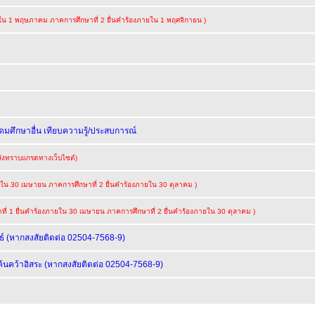
ยใน 1 พฤษภาคม ภาคการศึกษาที่ 2 ยื่นคำร้องภายใน 1 พฤศจิกายน )
มศึกษาอื่น เทียบความรู้/ประสบการณ์
ลังทราบแกรดทางเว็บไซต์)
ยใน 30 เมษายน ภาคการศึกษาที่ 2 ยื่นคำร้องภายใน 30 ตุลาคม )
ที่ 1 ยื่นคำร้องภายใน 30 เมษายน ภาคการศึกษาที่ 2 ยื่นคำร้องภายใน 30 ตุลาคม )
 (หากสงสัยติดต่อ 02504-7568-9)
คว้าอิสระ (หากสงสัยติดต่อ 02504-7568-9)