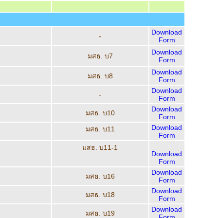
Download
-
Form
Download
มสธ. บ7
Form
Download
มสธ. บ8
Form
Download
-
Form
Download
มสธ. บ10
Form
Download
มสธ. บ11
Form
มสธ. บ11
-1
Download
Form
Download
มสธ. บ16
Form
Download
มสธ. บ18
Form
Download
มสธ. บ19
Form