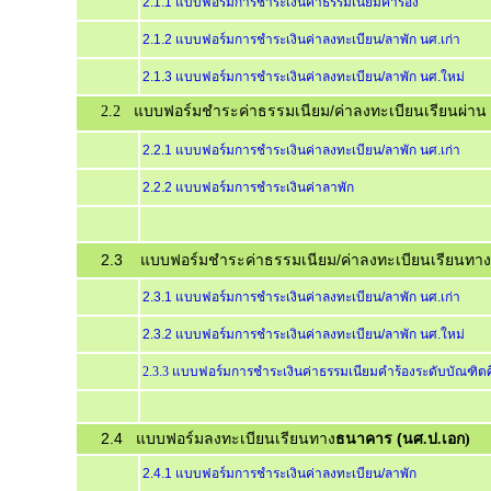
2.1.1 แบบฟอร์มการชำระเงินค่า
ธรรมเนียม
คำร้อง
2.1.2 แบบฟอร์มการชำระเงินค่าลงทะเบียน
/ลาพั
ก
นศ.เก่า
2.1.3 แบบฟอร์มการชำระเงินค่าลงทะเบียน
/ลาพั
ก
นศ.ใหม่
/ค่าลงทะเบียนเรียน
2.2 แบบฟอร์มชำระค่าธรรมเนียม
ผ่าน
2.2.1 แบบฟอร์มการชำระเงินค่าลงทะเบียน
/ลาพั
ก
นศ.เก่า
2.2.2 แบบฟอร์มการชำระเงินค่า
ลาพั
ก
2.3 แบบฟอร์ม
/ค่าลงทะเบียนเรียน
ทา
ชำระค่าธรรมเนียม
2.3.1 แบบฟอร์มการชำระเงินค่าลงทะเบียน
/ลาพั
ก
นศ.เก่า
2.3.2 แบบฟอร์มการชำระเงินค่าลงทะเบียน
/ลาพั
ก
นศ.ใหม่
2.3.3 แบบฟอร์มการชำระเงินค่าธรรมเนียมคำร้องระดับบัณฑิตศึ
2.4 แบบฟอร์มลงทะเบียนเรียนทาง
ธนาคาร (
นศ.ป.เอก)
2.4.1 แบบฟอร์มการชำระเงินค่าลงทะเบียน
/ลาพั
ก