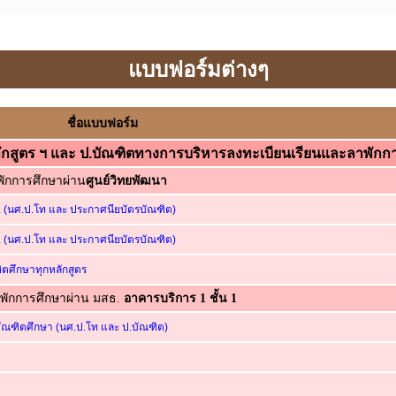
แบบฟอร์มต่างๆ
ชื่อแบบฟอร์ม
ลักสูตร ฯ และ ป.บัณฑิตทางการบริหารลงทะเบียนเรียนและลาพักก
ักการศึกษาผ่าน
ศูนย์วิทยพัฒนา
. (นศ.ป.โท และ ประกาศนียบัตรบัณฑิต)
 (
นศ.ป.โท และ ประกาศนียบัตรบัณฑิต)
ตศึกษาทุกหลักสูตร
พักการศึกษาผ่าน มสธ.
อาคารบริการ 1 ชั้น 1
ัณฑิตศึกษา (นศ.ป.โท และ ป.บัณฑิต)