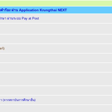
คำร้อง ผ่าน Application Krungthai NEXT
ึกษา ผ่านระบบ Pay at Post
ตร์)
 (จากสถาบันการศึกษาอื่น)