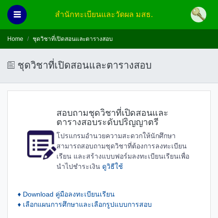
สำนักทะเบียนและวัดผล มสธ.
Home
ชุดวิชาที่เปิดสอนและตารางสอบ
ชุดวิชาที่เปิดสอนและตารางสอบ
สอบถามชุดวิชาที่เปิดสอนและ
ตารางสอบระดับปริญญาตรี
โปรแกรมอำนวยความสะดวกให้นักศึกษา
สามารถสอบถามชุดวิชาที่ต้องการลงทะเบียน
เรียน และสร้างแบบฟอร์มลงทะเบียนเรียนเพื่อ
นำไปชำระเงิน
ดูวิธีใช้
♦ Download คู่มือลงทะเบียนเรียน
♦ เลือกแผนการศึกษาและเลือกรูปแบบการสอบ