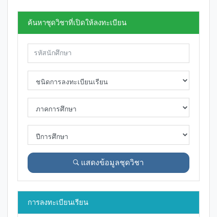
ค้นหาชุดวิชาที่เปิดให้ลงทะเบียน
แสดงข้อมูลชุดวิชา
การลงทะเบียนเรียน