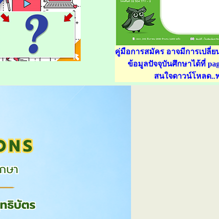
คู่มือการสมัคร
อาจมีการเปลี่ย
ข้อมูลปัจจุบันศึกษาได้ที่
pag
สนใจดาวน์โหลด..ฟ