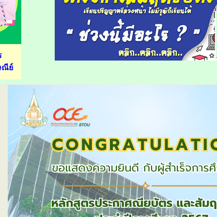
ร
ณีย์