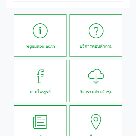
regis.stou.ac.th
บริการตอบคำถาม
ถามไพฑูรย์
กิจกรรมประจำชุด