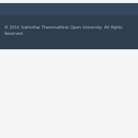
© 2016
Sukhothai Thammathirat Open University
. All Rights
Reserved.