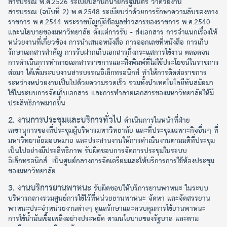
สารบรรณ พ.ศ.2526 ระเบียบสำนักนายกรัฐมนตรี ว่าด้วยงาน
สารบรรณ (ฉบับที่ 2) พ.ศ.2548 ระเบียบว่าด้วยการรักษาความลับของทาง
ราชการ พ.ศ.2544 พระราชบัญญัติข้อมูลข่าวสารของราชการ พ.ศ.2540
และนโยบายของมหาวิทยาลัย ตั้งแต่การรับ - ส่งเอกสาร การจำแนกเรื่องให้
หน่วยงานที่เกี่ยวข้อง การนำเสนอหนังสือ การออกเลขที่หนังสือ การเก็บ
รักษาเอกสารสำคัญ การรับฝากเก็บเอกสารกึ่งกระแสการใช้งาน ตลอดจน
การดำเนินการทำลายเอกสารราชการและสิ่งพิมพ์ที่ไม่ใช้ประโยชน์ในราชการ
ต่อมา ได้เพิ่มระบบงานสารบรรณอิเล็กทรอนิกส์ ทำให้การติดต่อราชการ
ระหว่างหน่วยงานเป็นไปด้วยความรวดเร็ว รวมทั้งนำเทคโนโลยีทันสมัยมา
ใช้ในระบบการจัดเก็บเอกสาร และการทำลายเอกสารของมหาวิทยาลัยให้มี
ประสิทธิภาพมากขึ้น
2. งานการประชุมและบริการทั่วไป
ดำเนินการในหน้าที่ฝ่าย
เลขานุการของที่ประชุมผู้บริหารมหาวิทยาลัย และที่ประชุมเฉพาะกิจอื่นๆ ที่
มหาวิทยาลัยมอบหมาย และประสานงานให้การดำเนินงานตามมติที่ประชุม
เป็นไปอย่างมีประสิทธิภาพ รับผิดชอบการจัดการประชุมในระบบ
อิเล็กทรอนิกส์ เป็นศูนย์กลางการจัดเตรียมและให้บริการการใช้ห้องประชุม
ของมหาวิทยาลัย
3. งานบริการยานพาหนะ
รับผิดชอบให้บริการยานพาหนะ ในระบบ
บริหารกลางรวมศูนย์การใช้ไว้ที่หน่วยยานพาหนะ จัดหา และจัดสรรยาน
พาหนะประจำหน่วยงานต่างๆ ดูแลรักษาและควบคุมการใช้ยานพาหนะ
การใช้น้ำมันเชื้อเพลิงอย่างประหยัด ตามนโยบายของรัฐบาล และตาม