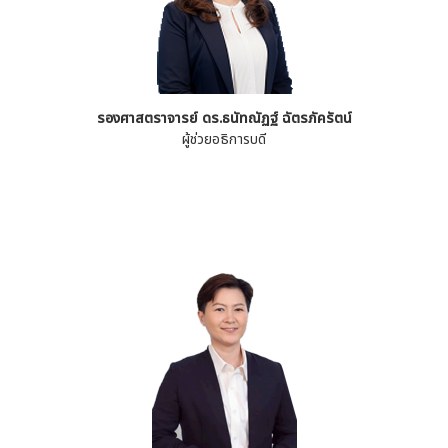
รองศาสตราจารย์ ดร.ธนัทณัฏฐ์ ฉัตรภัครัตน์
ผู้ช่วยอธิการบดี