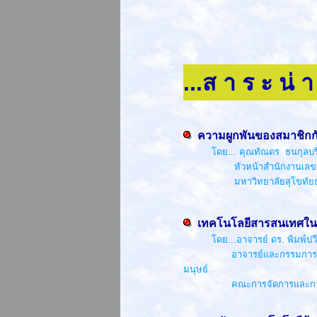
...ส า ร ะ น่ า 
ความผูกพันของสมาชิกก
โดย... คุณทัณดร ธนกุลบร
หัวหน้าสำนักงานเลขานุการ
มหาวิทยาลัยสุโขทัยธร
เทคโนโลยีสารสนเทศใน
โดย...อาจารย์ ดร. พิมพ์ป
อาจารย์และกรรมการบริหาร
มนุษย์
คณะการจัดการและการท่องเ