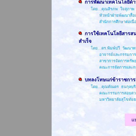
การพัฒนาเทคโนโลยีด้
โดย...คุณสิรภพ ใจสุภาพ
หัวหน้าฝ่ายพัฒนาสื่อเทค
สำนักการศึกษาต่อเนื่อง มห
การใช้เทคโนโลยีสารส
สำเร็จ
โดย...
ดร.พิมพ์ปวี วัฒนา
อาจารย์และกรรมการบริหา
สาขาการจัดการทรัพยาก
คณะการจัดการและการท่องเ
บทลงโทษแก่ข้าราชการก
โดย...คุณทัณดร ธนกุลบริ
คณะกรรมการสอบสวนการกร
มหาวิทยาลัยสุโขทัยธรร
แ