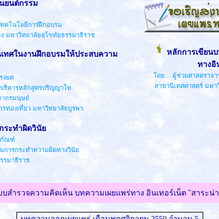
านยนต์กรรม
โนโลยีการฝึกอบรม
าวิทยาลัยสุโขทัยธรรมาธิราช
หลักการเขียนบ
นเทศในงานฝึกอบรมให้ประสบความ
ทางอิน
โดย... ผู้ช่วยศาสตราจ
ทรงยศ
สาขานิเทศศาสตร์ มหาว
รหลักสูตรปริญญาโท
รมนุษย์
ที่ยว มหาวิทยาลัยบูรพา
ระทำผิดวินัย
ภัณฑ์
ะทำความผิดทางวินัย
มาธิราช
บบสำรวจความคิดเห็น บทความเผยแพร่ทาง อินเทอร์เน็ต "สาระน่ารู
บทความออกเผยแพร่ เดือนพฤศจิกายน 2559 จำนวน 5