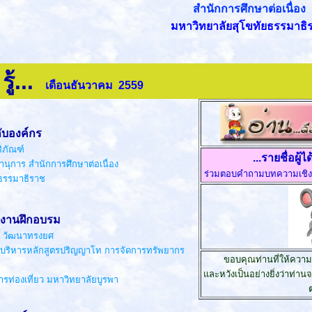
สำนักการศึกษาต่อเนื่อง
มหาวิทยาลัยสุโขทัยธรรมาธิ
รู้...
เดือนธันวาคม 2559
ับองค์กร
ิภัณฑ์
...รายชื่อผู้
 สำนักการศึกษาต่อเนื่อง
ร่วมตอบคำถามบทความเชิง
รมาธิราช
งานฝึกอบรม
วี วัฒนาทรงยศ
หลักสูตรปริญญาโท การจัดการทรัพยากร
ขอบคุณท่านที่ให้ควา
และหวังเป็นอย่างยิ่งว่าท่
ที่ยว มหาวิทยาลัยบูรพา