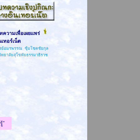
ทความเพื่อเผยแพร่
เทอร์เน็ต
ารย์อมรพรรณ ซุ้มโชคชัยกุล
ิทยาลัยสุโขทัยธรรมาธิราช
้"