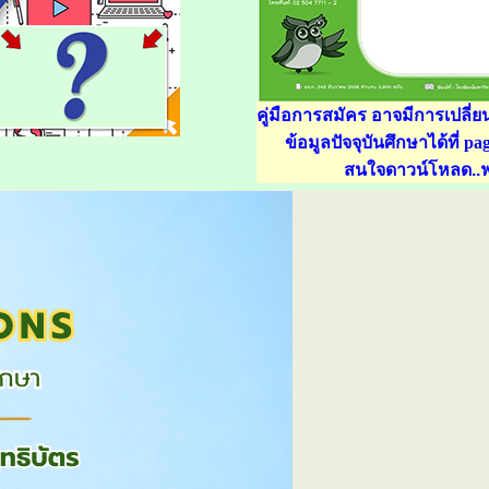
คู่มือการสมัคร
อาจมีการเปลี่ย
ข้อมูลปัจจุบันศึกษาได้ที่
pag
สนใจดาวน์โหลด..ฟ