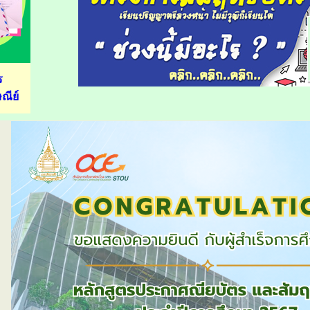
ร
ณีย์