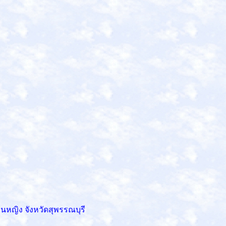
วนหญิง
จังหวัด
สุพรรณบุรี