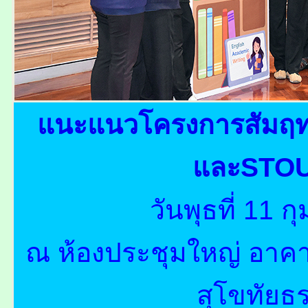
แนะแนวโครงการสัมฤทธ
และSTOU
วันพุธที่ 11 
ณ ห้องประชุมใหญ่ อาคา
สุโขทัยธ