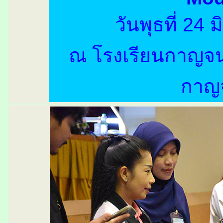
วันพุธที่ 24
ณ
โรงเรียนกาญจน
กาญจ